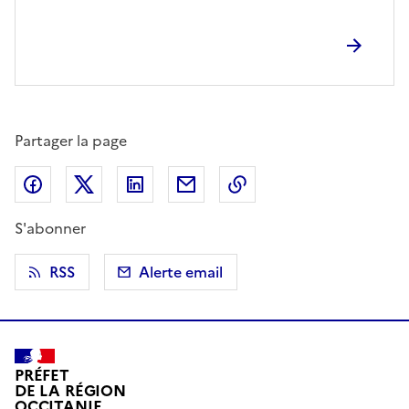
Partager la page
Partager sur Facebook
Partager sur X (anciennement Twitter)
Partager sur LinkedIn
Partager par email
Copier dans le presse
S'abonner
RSS
Alerte email
PRÉFET
DE LA RÉGION
OCCITANIE