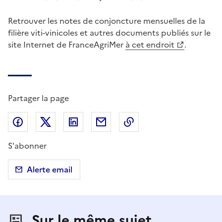
Retrouver les notes de conjoncture mensuelles de la
filière viti-vinicoles et autres documents publiés sur le
site Internet de FranceAgriMer
à cet endroit
.
Partager la page
Partager sur Facebook
Partager sur X (anciennement Twitter)
Partager sur LinkedIn
Partager par email
Copier dans le presse
S'abonner
Alerte email
Sur le même sujet