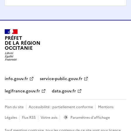
PRÉFET
DE LA RÉGION
OCCITANIE
info.gouv.fr
service-public.gouv.fr
legifrance.gouv.fr
data.gouv.fr
Plan du site
Accessibilité : partiellement conforme
Mentions
Légales
Flux RSS
Votre avis
Paramètres d'affichage
Sauf mention contraire, tous les contenus de ce site sont sous
licence