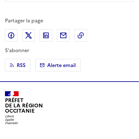
Partager la page
Partager sur Facebook
Partager sur X (anciennement Twitter)
Partager sur LinkedIn
Partager par email
Copier dans le presse
S'abonner
RSS
Alerte email
PRÉFET
DE LA RÉGION
OCCITANIE