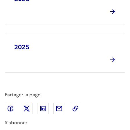
2025
Partager la page
Partager sur Facebook
Partager sur X (anciennement Twitter)
Partager sur LinkedIn
Partager par email
Copier dans le presse
S'abonner