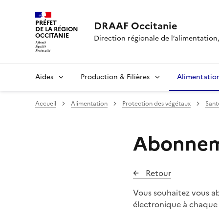
PRÉFET
DRAAF Occitanie
DE LA RÉGION
OCCITANIE
Direction régionale de l’alimentation, 
Aides
Production & Filières
Alimentatio
Accueil
Alimentation
Protection des végétaux
Sant
Abonneme
Retour
Vous souhaitez vous ab
électronique à chaque 