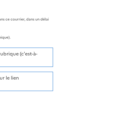
s ce courrier, dans un délai
nique).
brique (c'est-à-
r le lien