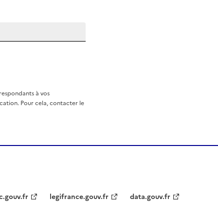
rrespondants à vos
ation. Pour cela, contacter le
c.gouv.fr
legifrance.gouv.fr
data.gouv.fr