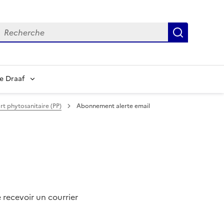
echerche
Recherch
e Draaf
rt phytosanitaire (PP)
Abonnement alerte email
 recevoir un courrier