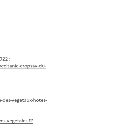
022 :
-occitanie-cropsav-du-
ste-des-vegetaux-hotes-
ces-vegetales