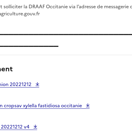
olliciter la DRAAF Occitanie via l’adresse de messagerie dé
griculture.gouv.fr
__________________________
____________
ment
union 20221212
n cropsav xylella fastidiosa occitanie
v 20221212 v4