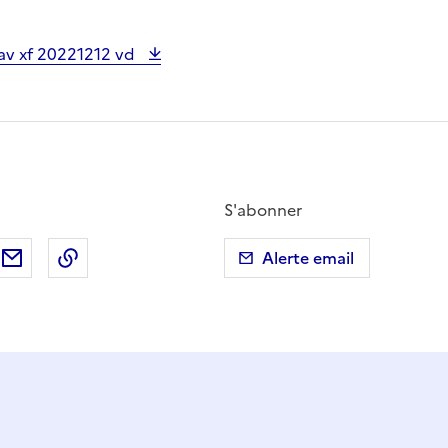
sav xf 20221212 vd
S'abonner
ebook
ur X (anciennement Twitter)
tager sur LinkedIn
Partager par email
Copier dans le presse-papier
Alerte email