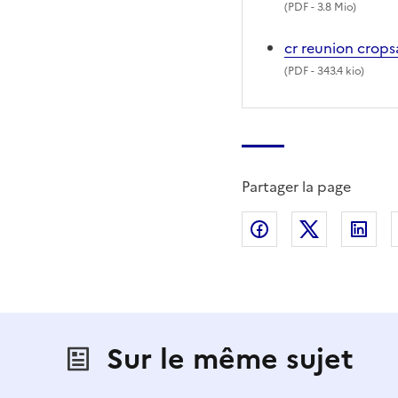
(
PDF
- 3.8 Mio)
cr reunion crop
(
PDF
- 343.4 kio)
Partager la page
Partager sur Fac
Partager s
Par
Sur le même sujet