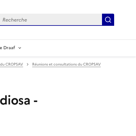
echerche
Recherch
e Draaf
s du CROPSAV
Réunions et consultations du CROPSAV
diosa -