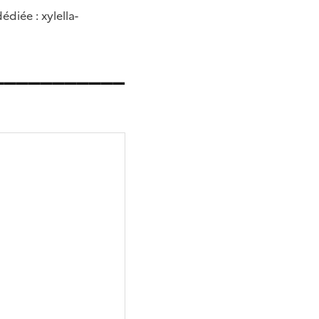
diée : xylella-
___________