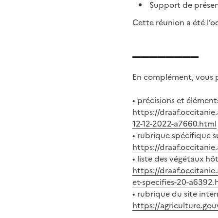
Support de présen
Cette réunion a été l’
________
En complément, vous po
• précisions et éléments
https://draaf.occitanie
12-12-2022-a7660.html
• rubrique spécifique s
https://draaf.occitanie.
• liste des végétaux hôt
https://draaf.occitanie.
et-specifies-20-a6392.
• rubrique du site inter
https://agriculture.gou