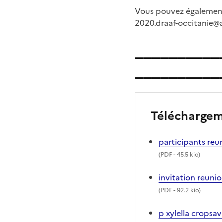
Vous pouvez également s
2020.draaf-occitanie@a
__________
__________
Télécharge
participants re
(
PDF
- 45.5 kio)
invitation reunio
(
PDF
- 92.2 kio)
p xylella cropsa