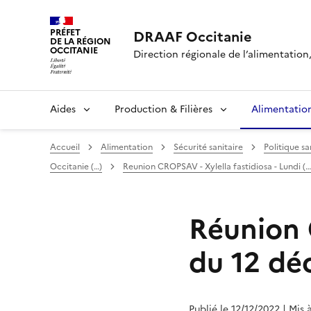
PRÉFET
DRAAF Occitanie
DE LA RÉGION
OCCITANIE
Direction régionale de l’alimentation, 
Aides
Production & Filières
Alimentatio
Accueil
Alimentation
Sécurité sanitaire
Politique sa
Occitanie (…)
Reunion CROPSAV - Xylella fastidiosa - Lundi (…
Réunion 
du 12 dé
Publié le 12/12/2022
| Mis 