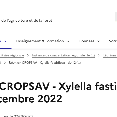
R
de l’agriculture et de la forêt
n
Enseignement & Formation
Données
Votr
nitaire régionale
Instance de concertation régionale : le (…)
Réunion
)
Réunion CROPSAV - Xylella fastidiosa - du 12 (…)
CROPSAV - Xylella fasti
cembre 2022
à jour le 02/01/2023