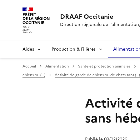
PRÉFET
DRAAF Occitanie
DE LA RÉGION
OCCITANIE
Direction régionale de l’alimentation, 
Aides
Production & Filières
Alimentatio
Accueil
Alimentation
Santé et protection animales
chiens ou (…)
Activité de garde de chiens ou de chats sans (…)
Activité
sans héb
Publié le 09/02/2026