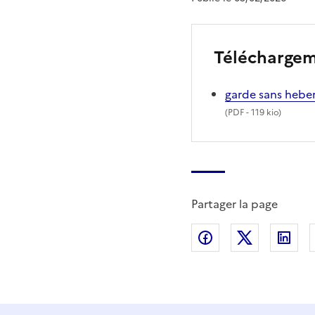
Télécharge
garde sans hebe
(
PDF
- 119 kio)
Partager la page
Partager sur Fac
Partager s
Par