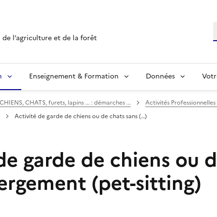
R
de l’agriculture et de la forêt
n
Enseignement & Formation
Données
Votr
CHIENS, CHATS, furets, lapins ... : démarches ...
Activités Professionnelle
Activité de garde de chiens ou de chats sans (…)
 de garde de chiens ou 
ergement (pet-sitting)