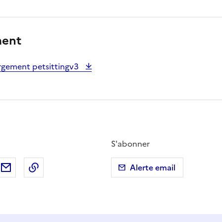
ment
rgement petsittingv3
S'abonner
ebook
ur X (anciennement Twitter)
tager sur LinkedIn
Partager par email
Copier dans le presse-papier
Alerte email